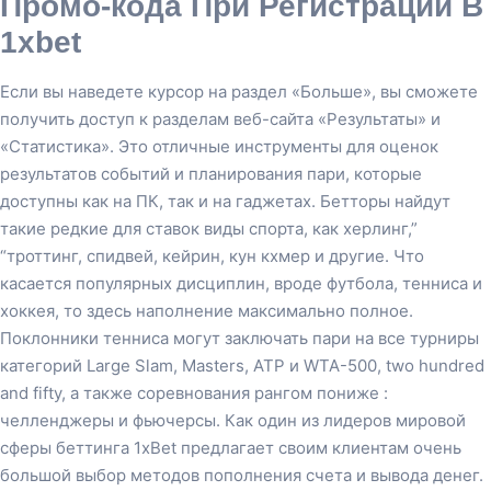
Промо-кода При Регистрации В
1xbet
Если вы наведете курсор на раздел «Больше», вы сможете
получить доступ к разделам веб-сайта «Результаты» и
«Статистика». Это отличные инструменты для оценок
результатов событий и планирования пари, которые
доступны как на ПК, так и на гаджетах. Бетторы найдут
такие редкие для ставок виды спорта, как херлинг,”
“троттинг, спидвей, кейрин, кун кхмер и другие. Что
касается популярных дисциплин, вроде футбола, тенниса и
хоккея, то здесь наполнение максимально полное.
Поклонники тенниса могут заключать пари на все турниры
категорий Large Slam, Masters, ATP и WTA-500, two hundred
and fifty, а также соревнования рангом пониже :
челленджеры и фьючерсы. Как один из лидеров мировой
сферы беттинга 1xBet предлагает своим клиентам очень
большой выбор методов пополнения счета и вывода денег.