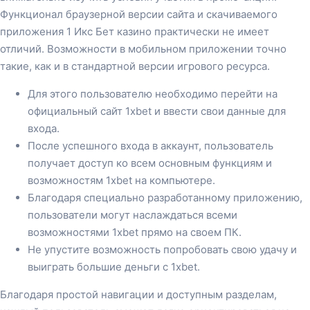
Функционал браузерной версии сайта и скачиваемого
приложения 1 Икс Бет казино практически не имеет
отличий. Возможности в мобильном приложении точно
такие, как и в стандартной версии игрового ресурса.
Для этого пользователю необходимо перейти на
официальный сайт 1xbet и ввести свои данные для
входа.
После успешного входа в аккаунт, пользователь
получает доступ ко всем основным функциям и
возможностям 1xbet на компьютере.
Благодаря специально разработанному приложению,
пользователи могут наслаждаться всеми
возможностями 1xbet прямо на своем ПК.
Не упустите возможность попробовать свою удачу и
выиграть большие деньги с 1xbet.
Благодаря простой навигации и доступным разделам,