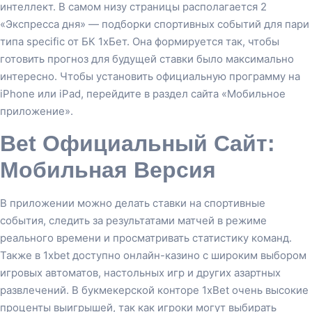
интеллект. В самом низу страницы располагается 2
«Экспресса дня» — подборки спортивных событий для пари
типа specific от БК 1хБет. Она формируется так, чтобы
готовить прогноз для будущей ставки было максимально
интересно. Чтобы установить официальную программу на
iPhone или iPad, перейдите в раздел сайта «Мобильное
приложение».
Bet Официальный Сайт:
Мобильная Версия
В приложении можно делать ставки на спортивные
события, следить за результатами матчей в режиме
реального времени и просматривать статистику команд.
Также в 1xbet доступно онлайн-казино с широким выбором
игровых автоматов, настольных игр и других азартных
развлечений. В букмекерской конторе 1xBet очень высокие
проценты выигрышей, так как игроки могут выбирать