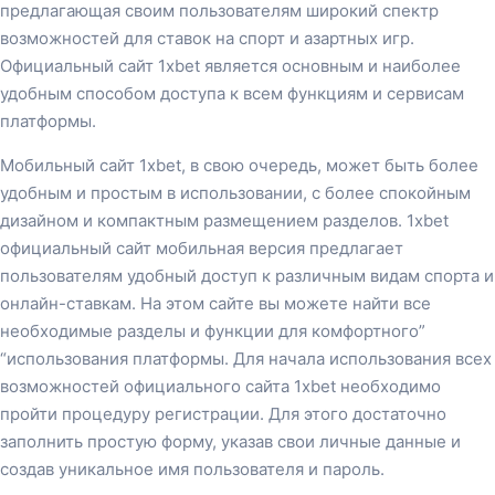
предлагающая своим пользователям широкий спектр
возможностей для ставок на спорт и азартных игр.
Официальный сайт 1xbet является основным и наиболее
удобным способом доступа к всем функциям и сервисам
платформы.
Мобильный сайт 1xbet, в свою очередь, может быть более
удобным и простым в использовании, с более спокойным
дизайном и компактным размещением разделов. 1xbet
официальный сайт мобильная версия предлагает
пользователям удобный доступ к различным видам спорта и
онлайн-ставкам. На этом сайте вы можете найти все
необходимые разделы и функции для комфортного”
“использования платформы. Для начала использования всех
возможностей официального сайта 1xbet необходимо
пройти процедуру регистрации. Для этого достаточно
заполнить простую форму, указав свои личные данные и
создав уникальное имя пользователя и пароль.