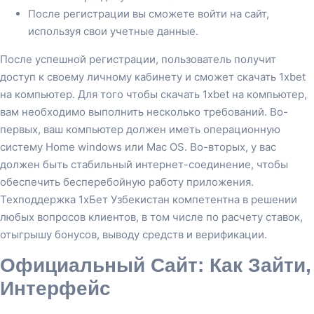
После регистрации вы сможете войти на сайт,
используя свои учетные данные.
После успешной регистрации, пользователь получит
доступ к своему личному кабинету и сможет скачать 1xbet
на компьютер. Для того чтобы скачать 1xbet на компьютер,
вам необходимо выполнить несколько требований. Во-
первых, ваш компьютер должен иметь операционную
систему Home windows или Mac OS. Во-вторых, у вас
должен быть стабильный интернет-соединение, чтобы
обеспечить бесперебойную работу приложения.
Техподдержка 1хБет Узбекистан компетентна в решении
любых вопросов клиентов, в том числе по расчету ставок,
отыгрышу бонусов, выводу средств и верификации.
Официальный Сайт: Как Зайти,
Интерфейс