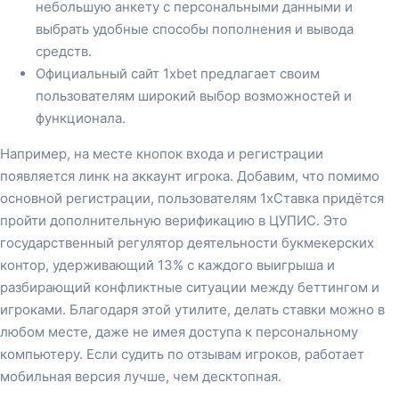
небольшую анкету с персональными данными и
выбрать удобные способы пополнения и вывода
средств.
Официальный сайт 1xbet предлагает своим
пользователям широкий выбор возможностей и
функционала.
Например, на месте кнопок входа и регистрации
появляется линк на аккаунт игрока. Добавим, что помимо
основной регистрации, пользователям 1хСтавка придётся
пройти дополнительную верификацию в ЦУПИС. Это
государственный регулятор деятельности букмекерских
контор, удерживающий 13% с каждого выигрыша и
разбирающий конфликтные ситуации между беттингом и
игроками. Благодаря этой утилите, делать ставки можно в
любом месте, даже не имея доступа к персональному
компьютеру. Если судить по отзывам игроков, работает
мобильная версия лучше, чем десктопная.