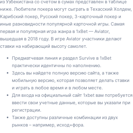
из Узбекистана со счетом в сумах представлен в таблице
ниже. Любители покера могут сыграть в Техасский Холдем,
Карибский покер, Русский покер, 3-карточный покер и
иные разновидности популярной карточной игры. Самая
первая и популярная игра жанра в 1xBet — Aviator,
вышедшая в 2018 году. В игре Aviator участники делают
ставки на набирающий высоту самолет.
Предматчевая линия и раздел Survive в 1xBet
практически идентичны по наполнению.
Здесь вы найдете полную версию сайта, а также
мобильную версию, которая позволяет делать ставки
и играть в любое время и в любом месте.
Для входа на официальный сайт 1xbet вам потребуется
ввести свои учетные данные, которые вы указали при
регистрации.
Также доступны различные комбинации из двух
рынков – например, исход+фора.