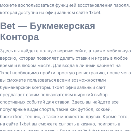
можете воспользоваться функцией восстановления пароля,
которая доступна на официальном сайте 1xbet.
Bet — Букмекерская
Контора
Здесь вы найдете полную версию сайта, а также мобильную
версию, которая позволяет делать ставки и играть в любое
время и в любом месте. Для входа в личный кабинет на
1xbet необходимо пройти простую регистрацию, после чего
вы сможете пользоваться всеми возможностями
букмекерской конторы. 1хбет официальный сайт
предлагает своим пользователям широкий выбор
спортивных событий для ставок. Здесь вы найдете все
популярные виды спорта, такие как футбол, хоккей,
баскетбол, теннис, а также множество других. Кроме того,
на сайте 1xbet вы сможете сыграть в казино, поиграть в