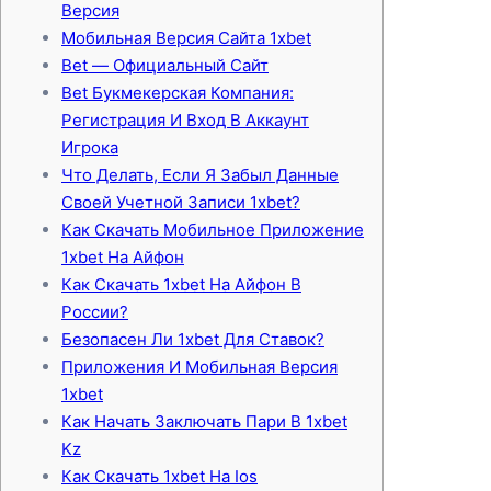
Версия
Мобильная Версия Сайта 1xbet
Bet — Официальный Сайт
Bet Букмекерская Компания:
Регистрация И Вход В Аккаунт
Игрока
Что Делать, Если Я Забыл Данные
Своей Учетной Записи 1xbet?
Как Скачать Мобильное Приложение
1xbet На Айфон
Как Скачать 1xbet На Айфон В
России?
Безопасен Ли 1xbet Для Ставок?
Приложения И Мобильная Версия
1xbet
Как Начать Заключать Пари В 1xbet
Kz
Как Скачать 1xbet На Ios