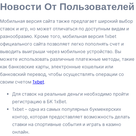
Новости От Пользователей
Мобильная версия сайта также предлагает широкий выбор
ставок и игр, но может отличаться по доступным видам и
разнообразию. Кроме того, мобильная версия 1xbet
официального сайта позволяет легко пополнять счет и
выводить выигрыши через мобильное устройство. Вы
можете использовать различные платежные методы, такие
как банковские карты, электронные кошельки или
банковский перевод, чтобы осуществлять операции со
своим счетом
1xbet
.
Для ставок на реальные деньги необходимо пройти
регистрацию в БК 1xBet.
1xbet – одна из самых популярных букмекерских
контор, которая предоставляет возможность делать
ставки на спортивные события и играть в казино
онлайн.