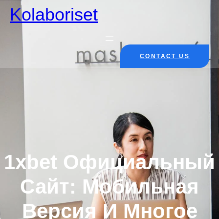
Skip
Kolaboriset
to
content
CONTACT US
1xbet Официальный
Сайт: Мобильная
Версия И Многое