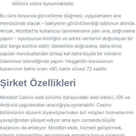
bölümü sobre bulunmaktadır.
Bu süre boyunca güncelleme düğmesi, uygulamanın ana
menüsünde olacak – bakiyenin görüntülendiği tablonun altında.
Ancak, Mostbet’te kullanıcıyı tanımlamanın yanı sıra, doğrulama
yapılır – oyuncunun kimliğini ve adres verilerini doğrulayan bir
dizi belge kontrol edilir. Genellikle doğrulama, daha önce
yapılan mevduatlardan birkaç kat daha büyük bir miktarın
ödenmesi istendiğinde yapılır. Hoşgeldin bonusunun
kazancının bahis oranı x60, bahis süresi 72 saattir.
Şirket Özellikleri
Mostbet Casino web sürümü (tarayıcıdaki web sitesi), iOS ve
Android uygulamaları aracılığıyla oynanabilir. Casino
bölümünün düzenli ziyaretçilerinden biri müşteri hizmetlerinin
yavaşlığından şikayet ediyor ama aynı zamanda büyük
kazancını da anlatıyor. MostBet ekibi, hizmeti geliştirmek,
sitenin işlevselliğini genişletmek empieza bonus sistemini