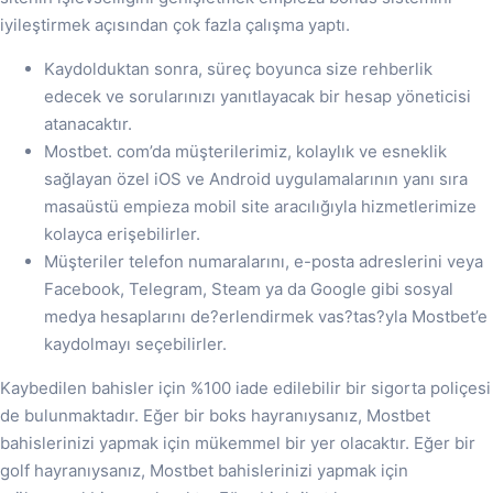
iyileştirmek açısından çok fazla çalışma yaptı.
Kaydolduktan sonra, süreç boyunca size rehberlik
edecek ve sorularınızı yanıtlayacak bir hesap yöneticisi
atanacaktır.
Mostbet. com’da müşterilerimiz, kolaylık ve esneklik
sağlayan özel iOS ve Android uygulamalarının yanı sıra
masaüstü empieza mobil site aracılığıyla hizmetlerimize
kolayca erişebilirler.
Müşteriler telefon numaralarını, e-posta adreslerini veya
Facebook, Telegram, Steam ya da Google gibi sosyal
medya hesaplarını de?erlendirmek vas?tas?yla Mostbet’e
kaydolmayı seçebilirler.
Kaybedilen bahisler için %100 iade edilebilir bir sigorta poliçesi
de bulunmaktadır. Eğer bir boks hayranıysanız, Mostbet
bahislerinizi yapmak için mükemmel bir yer olacaktır. Eğer bir
golf hayranıysanız, Mostbet bahislerinizi yapmak için