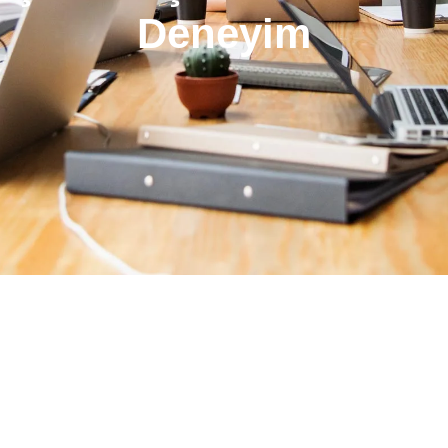
Deneyim