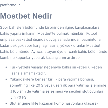
platformdur.
Mostbet Nedir
Spor bahisleri bölümünde birbirinden ilginç karşılaşmalara
bahis yapma imkanını Mostbet’te bulmak mümkün. Futbol
empieza basketbol dışında dövüş sanatlarından batmintona
kadar pek çok spor karşılaşmasına, yüksek oranlar Mostbet
bahis bölümünde. Ayrıca, isteyen üyeler canlı bahis bölümünde
kombine kuponlar yaparak kazançlarını arttırabilir.
Türkiye’deki yasalar nedeniyle bahis şirketleri ülkeden
lisans alamamaktadır.
Yukarıdakilere benzer bir ilk para yatırma bonusu,
something like 20 $ veya üzeri ilk para yatırma işleminde
%100 afin de yatırma eşleşmesi ve seçilen slot oyunları
için 70 FS.
Slotlar genellikle kazanan kombinasyonlara ulaşarak