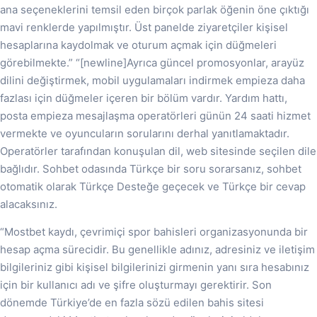
ana seçeneklerini temsil eden birçok parlak öğenin öne çıktığı
mavi renklerde yapılmıştır. Üst panelde ziyaretçiler kişisel
hesaplarına kaydolmak ve oturum açmak için düğmeleri
görebilmekte.” “[newline]Ayrıca güncel promosyonlar, arayüz
dilini değiştirmek, mobil uygulamaları indirmek empieza daha
fazlası için düğmeler içeren bir bölüm vardır. Yardım hattı,
posta empieza mesajlaşma operatörleri günün 24 saati hizmet
vermekte ve oyuncuların sorularını derhal yanıtlamaktadır.
Operatörler tarafından konuşulan dil, web sitesinde seçilen dile
bağlıdır. Sohbet odasında Türkçe bir soru sorarsanız, sohbet
otomatik olarak Türkçe Desteğe geçecek ve Türkçe bir cevap
alacaksınız.
“Mostbet kaydı, çevrimiçi spor bahisleri organizasyonunda bir
hesap açma sürecidir. Bu genellikle adınız, adresiniz ve iletişim
bilgileriniz gibi kişisel bilgilerinizi girmenin yanı sıra hesabınız
için bir kullanıcı adı ve şifre oluşturmayı gerektirir. Son
dönemde Türkiye’de en fazla sözü edilen bahis sitesi