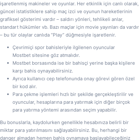
işaretlenmiş makineler ve oyunlar. Her etkinlik için canlı olarak,
güncel istatistiklere sahip maç izci ve oyunun hareketlerinin
grafiksel gösterimi vardır – saldırı yönleri, tehlikeli anlar,
standart hükümler vb. Bazı maçlar için movie yayınları da vardır
– bu tür olaylar canlıda “Play” düğmesiyle işaretlenir.
Çevrimiçi spor bahisleriyle ilgilenen oyuncular
Mostbet sitesine göz atmalıdır.
Mostbet borsasında ise bir bahisçi yerine başka kişilere
karşı bahis oynayabilirsiniz.
Ayrıca kullanıcı cep telefonunda onay görevi gören özel
bir kod alır.
Para çekme işlemleri hızlı bir şekilde gerçekleştirilir ve
oyuncular, hesaplarına para yatırmak için diğer birçok
para yatırma yöntemi arasından seçim yapabilir.
Bu bonuslarla, kaydolurken genellikle hesabınıza belirli bir
miktar para yatırılmasını sağlayabilirsiniz. Bu, herhangi bir
danger almadan hemen bahis oynamaya başlayabileceğiniz