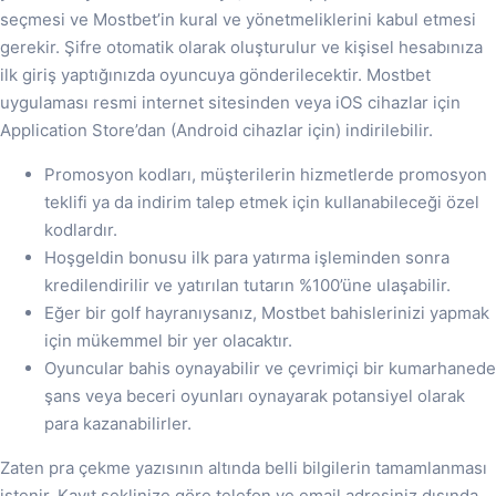
seçmesi ve Mostbet’in kural ve yönetmeliklerini kabul etmesi
gerekir. Şifre otomatik olarak oluşturulur ve kişisel hesabınıza
ilk giriş yaptığınızda oyuncuya gönderilecektir. Mostbet
uygulaması resmi internet sitesinden veya iOS cihazlar için
Application Store’dan (Android cihazlar için) indirilebilir.
Promosyon kodları, müşterilerin hizmetlerde promosyon
teklifi ya da indirim talep etmek için kullanabileceği özel
kodlardır.
Hoşgeldin bonusu ilk para yatırma işleminden sonra
kredilendirilir ve yatırılan tutarın %100’üne ulaşabilir.
Eğer bir golf hayranıysanız, Mostbet bahislerinizi yapmak
için mükemmel bir yer olacaktır.
Oyuncular bahis oynayabilir ve çevrimiçi bir kumarhanede
şans veya beceri oyunları oynayarak potansiyel olarak
para kazanabilirler.
Zaten pra çekme yazısının altında belli bilgilerin tamamlanması
istenir. Kayıt şeklinize göre telefon ve email adresiniz dışında