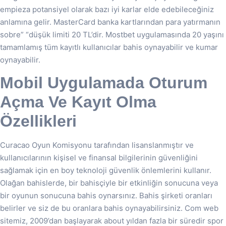
empieza potansiyel olarak bazı iyi karlar elde edebileceğiniz
anlamına gelir. MasterCard banka kartlarından para yatırmanın
sobre” “düşük limiti 20 TL’dir. Mostbet uygulamasında 20 yaşını
tamamlamış tüm kayıtlı kullanıcılar bahis oynayabilir ve kumar
oynayabilir.
Mobil Uygulamada Oturum
Açma Ve Kayıt Olma
Özellikleri
Curacao Oyun Komisyonu tarafından lisanslanmıştır ve
kullanıcılarının kişisel ve finansal bilgilerinin güvenliğini
sağlamak için en boy teknoloji güvenlik önlemlerini kullanır.
Olağan bahislerde, bir bahisçiyle bir etkinliğin sonucuna veya
bir oyunun sonucuna bahis oynarsınız. Bahis şirketi oranları
belirler ve siz de bu oranlara bahis oynayabilirsiniz. Com web
sitemiz, 2009’dan başlayarak about yıldan fazla bir süredir spor