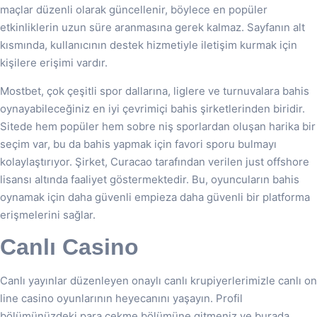
maçlar düzenli olarak güncellenir, böylece en popüler
etkinliklerin uzun süre aranmasına gerek kalmaz. Sayfanın alt
kısmında, kullanıcının destek hizmetiyle iletişim kurmak için
kişilere erişimi vardır.
Mostbet, çok çeşitli spor dallarına, liglere ve turnuvalara bahis
oynayabileceğiniz en iyi çevrimiçi bahis şirketlerinden biridir.
Sitede hem popüler hem sobre niş sporlardan oluşan harika bir
seçim var, bu da bahis yapmak için favori sporu bulmayı
kolaylaştırıyor. Şirket, Curacao tarafından verilen just offshore
lisansı altında faaliyet göstermektedir. Bu, oyuncuların bahis
oynamak için daha güvenli empieza daha güvenli bir platforma
erişmelerini sağlar.
Canlı Casino
Canlı yayınlar düzenleyen onaylı canlı krupiyerlerimizle canlı on
line casino oyunlarının heyecanını yaşayın. Profil
bölümünüzdeki para çekme bölümüne gitmeniz ve burada