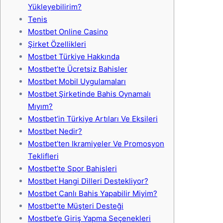
Yükleyebilirim?
Tenis
Mostbet Online Casino
Şirket Özellikleri
Mostbet Türkiye Hakkında
Mostbet’te Ücretsiz Bahisler
Mostbet Mobil Uygulamaları
Mostbet Şirketinde Bahis Oynamalı
Mıyım?
Mostbet’in Türkiye Artıları Ve Eksileri
Mostbet Nedir?
Mostbet’ten Ikramiyeler Ve Promosyon
Teklifleri
Mostbet’te Spor Bahisleri
Mostbet Hangi Dilleri Destekliyor?
Mostbet Canlı Bahis Yapabilir Miyim?
Mostbet’te Müşteri Desteği
Mostbet’e Giriş Yapma Seçenekleri