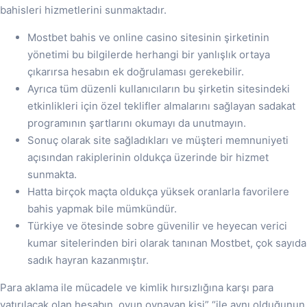
bahisleri hizmetlerini sunmaktadır.
Mostbet bahis ve online casino sitesinin şirketinin
yönetimi bu bilgilerde herhangi bir yanlışlık ortaya
çıkarırsa hesabın ek doğrulaması gerekebilir.
Ayrıca tüm düzenli kullanıcıların bu şirketin sitesindeki
etkinlikleri için özel teklifler almalarını sağlayan sadakat
programının şartlarını okumayı da unutmayın.
Sonuç olarak site sağladıkları ve müşteri memnuniyeti
açısından rakiplerinin oldukça üzerinde bir hizmet
sunmakta.
Hatta birçok maçta oldukça yüksek oranlarla favorilere
bahis yapmak bile mümkündür.
Türkiye ve ötesinde sobre güvenilir ve heyecan verici
kumar sitelerinden biri olarak tanınan Mostbet, çok sayıda
sadık hayran kazanmıştır.
Para aklama ile mücadele ve kimlik hırsızlığına karşı para
yatırılacak olan hesabın, oyun oynayan kişi” “ile aynı olduğunun