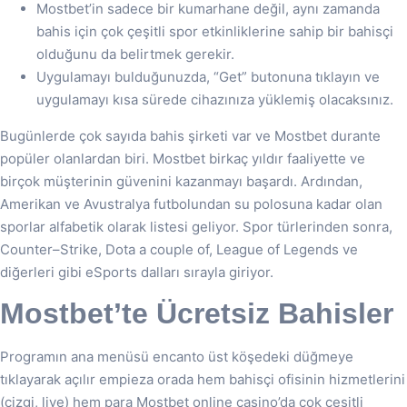
Mostbet’in sadece bir kumarhane değil, aynı zamanda
bahis için çok çeşitli spor etkinliklerine sahip bir bahisçi
olduğunu da belirtmek gerekir.
Uygulamayı bulduğunuzda, “Get” butonuna tıklayın ve
uygulamayı kısa sürede cihazınıza yüklemiş olacaksınız.
Bugünlerde çok sayıda bahis şirketi var ve Mostbet durante
popüler olanlardan biri. Mostbet birkaç yıldır faaliyette ve
birçok müşterinin güvenini kazanmayı başardı. Ardından,
Amerikan ve Avustralya futbolundan su polosuna kadar olan
sporlar alfabetik olarak listesi geliyor. Spor türlerinden sonra,
Counter–Strike, Dota a couple of, League of Legends ve
diğerleri gibi eSports dalları sırayla giriyor.
Mostbet’te Ücretsiz Bahisler
Programın ana menüsü encanto üst köşedeki düğmeye
tıklayarak açılır empieza orada hem bahisçi ofisinin hizmetlerini
(çizgi, live) hem para Mostbet online casino’da çok çeşitli