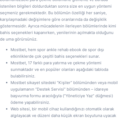
istenilen bilgileri doldurduktan sonra size en uygun yöntemi
seçmeniz gerekmektedir. Bu bölümün özelliği her saniye,
karşılaşmadaki değişimlere göre oranlarında da değişiklik
göstermesidir. Ayrıca mücadelenin ilerleyen bölümlerinde kimi
bahis seçenekleri kapanırken, yenilerinin açılmakta olduğunu
de uma görürsünüz.
Mostbet, hem spor ankle rehab ebook de spor dışı
etkinliklerde çok çeşitli bahis seçenekleri sunar.
Mostbet, 17 farklı para yatırma ve çekme yöntemi
sunmaktadır ve en popüler olanları aşağıdaki tabloda
bulabilirsiniz.
Mostbet sikayet sitedeki “Kişiler” bölümünden veya mobil
uygulamanın “Destek Servisi” bölümünden – idareye
başvurma formu aracılığıyla (“Yöneticiye Yaz” düğmesi)
ödeme yapabilirsiniz.
Web sitesi, bir mobil cihaz kullandığınızı otomatik olarak
algılayacak ve düzeni daha küçük ekran boyutuna uyacak