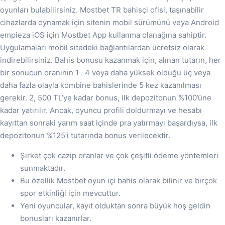
oyunları bulabilirsiniz. Mostbet TR bahisçi ofisi, taşınabilir
cihazlarda oynamak için sitenin mobil sürümünü veya Android
empieza iOS için Mostbet App kullanma olanağına sahiptir.
Uygulamaları mobil sitedeki bağlantılardan ücretsiz olarak
indirebilirsiniz. Bahis bonusu kazanmak için, alınan tutarın, her
bir sonucun oranının 1 . 4 veya daha yüksek olduğu üç veya
daha fazla olayla kombine bahislerinde 5 kez kazanılması
gerekir. 2, 500 TL’ye kadar bonus, ilk depozitonun %100’üne
kadar yatırılır. Ancak, oyuncu profili doldurmayı ve hesabı
kayıttan sonraki yarım saat içinde pra yatırmayı başardıysa, ilk
depozitonun %125’i tutarında bonus verilecektir.
Şirket çok cazip oranlar ve çok çeşitli ödeme yöntemleri
sunmaktadır.
Bu özellik Mostbet oyun içi bahis olarak bilinir ve birçok
spor etkinliği için mevcuttur.
Yeni oyuncular, kayıt olduktan sonra büyük hoş geldin
bonusları kazanırlar.