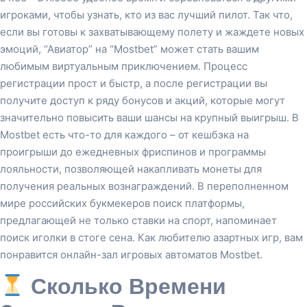
игроками, чтобы узнать, кто из вас лучший пилот. Так что,
если вы готовы к захватывающему полету и жаждете новых
эмоций, “Авиатор” на “Mostbet” может стать вашим
любимым виртуальным приключением. Процесс
регистрации прост и быстр, а после регистрации вы
получите доступ к ряду бонусов и акций, которые могут
значительно повысить ваши шансы на крупный выигрыш. В
Mostbet есть что-то для каждого – от кешбэка на
проигрыши до ежедневных фриспинов и программы
лояльности, позволяющей накапливать монеты для
получения реальных вознаграждений. В переполненном
мире российских букмекеров поиск платформы,
предлагающей не только ставки на спорт, напоминает
поиск иголки в стоге сена. Как любителю азартных игр, вам
понравится онлайн-зал игровых автоматов Mostbet.
Сколько Времени