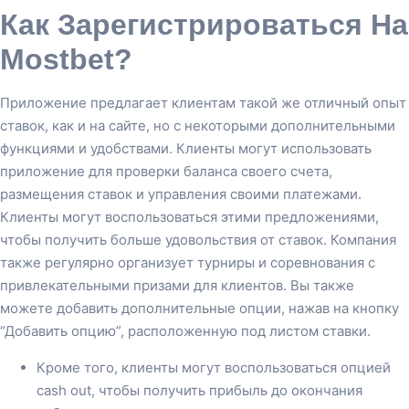
Как Зарегистрироваться На
Mostbet?
Приложение предлагает клиентам такой же отличный опыт
ставок, как и на сайте, но с некоторыми дополнительными
функциями и удобствами. Клиенты могут использовать
приложение для проверки баланса своего счета,
размещения ставок и управления своими платежами.
Клиенты могут воспользоваться этими предложениями,
чтобы получить больше удовольствия от ставок. Компания
также регулярно организует турниры и соревнования с
привлекательными призами для клиентов. Вы также
можете добавить дополнительные опции, нажав на кнопку
“Добавить опцию”, расположенную под листом ставки.
Кроме того, клиенты могут воспользоваться опцией
cash out, чтобы получить прибыль до окончания