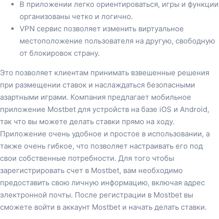
В приложении легко ориентироваться, игры и функции
организованы четко и логично.
VPN сервис позволяет изменить виртуальное
местоположение пользователя на другую, свободную
от блокировок страну.
Это позволяет клиентам принимать взвешенные решения
при размещении ставок и наслаждаться безопасными
азартными играми. Компания предлагает мобильное
приложение Mostbet для устройств на базе iOS и Android,
так что вы можете делать ставки прямо на ходу.
Приложение очень удобное и простое в использовании, а
также очень гибкое, что позволяет настраивать его под
свои собственные потребности. Для того чтобы
зарегистрировать счет в Mostbet, вам необходимо
предоставить свою личную информацию, включая адрес
электронной почты. После регистрации в Mostbet вы
сможете войти в аккаунт Mostbet и начать делать ставки.