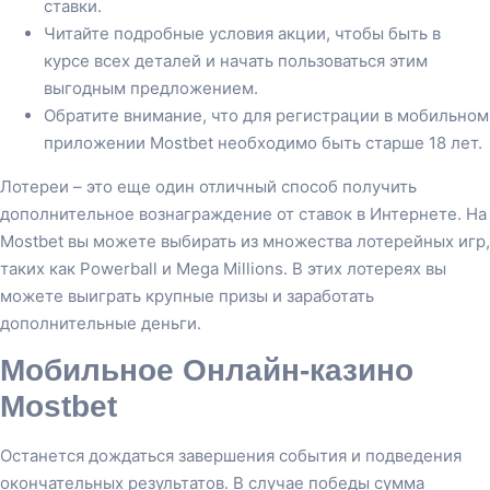
ставки.
Читайте подробные условия акции, чтобы быть в
курсе всех деталей и начать пользоваться этим
выгодным предложением.
Обратите внимание, что для регистрации в мобильном
приложении Mostbet необходимо быть старше 18 лет.
Лотереи – это еще один отличный способ получить
дополнительное вознаграждение от ставок в Интернете. На
Mostbet вы можете выбирать из множества лотерейных игр,
таких как Powerball и Mega Millions. В этих лотереях вы
можете выиграть крупные призы и заработать
дополнительные деньги.
Мобильное Онлайн-казино
Mostbet
Останется дождаться завершения события и подведения
окончательных результатов. В случае победы сумма