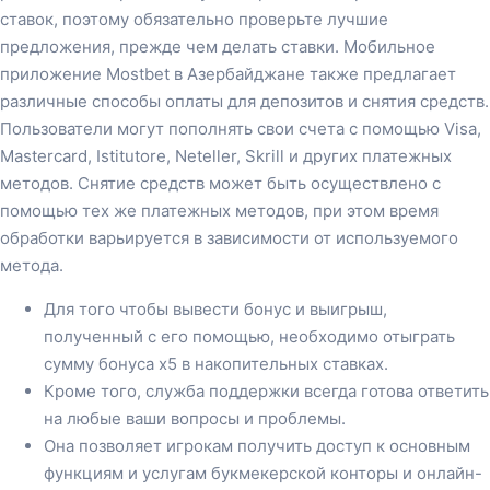
ставок, поэтому обязательно проверьте лучшие
предложения, прежде чем делать ставки. Мобильное
приложение Mostbet в Азербайджане также предлагает
различные способы оплаты для депозитов и снятия средств.
Пользователи могут пополнять свои счета с помощью Visa,
Mastercard, Istitutore, Neteller, Skrill и других платежных
методов. Снятие средств может быть осуществлено с
помощью тех же платежных методов, при этом время
обработки варьируется в зависимости от используемого
метода.
Для того чтобы вывести бонус и выигрыш,
полученный с его помощью, необходимо отыграть
сумму бонуса x5 в накопительных ставках.
Кроме того, служба поддержки всегда готова ответить
на любые ваши вопросы и проблемы.
Она позволяет игрокам получить доступ к основным
функциям и услугам букмекерской конторы и онлайн-