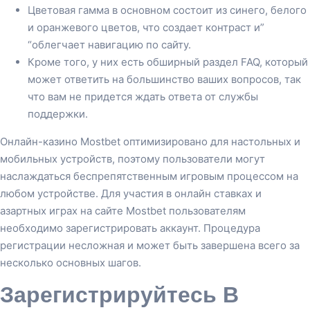
Цветовая гамма в основном состоит из синего, белого
и оранжевого цветов, что создает контраст и”
“облегчает навигацию по сайту.
Кроме того, у них есть обширный раздел FAQ, который
может ответить на большинство ваших вопросов, так
что вам не придется ждать ответа от службы
поддержки.
Онлайн-казино Mostbet оптимизировано для настольных и
мобильных устройств, поэтому пользователи могут
наслаждаться беспрепятственным игровым процессом на
любом устройстве. Для участия в онлайн ставках и
азартных играх на сайте Mostbet пользователям
необходимо зарегистрировать аккаунт. Процедура
регистрации несложная и может быть завершена всего за
несколько основных шагов.
Зарегистрируйтесь В