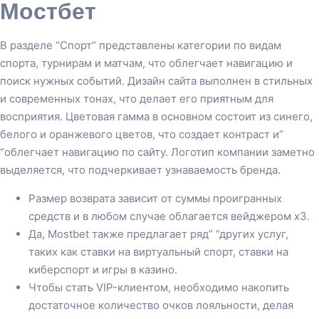
Мостбет
В разделе “Спорт” представлены категории по видам
спорта, турнирам и матчам, что облегчает навигацию и
поиск нужных событий. Дизайн сайта выполнен в стильных
и современных тонах, что делает его приятным для
восприятия. Цветовая гамма в основном состоит из синего,
белого и оранжевого цветов, что создает контраст и”
“облегчает навигацию по сайту. Логотип компании заметно
выделяется, что подчеркивает узнаваемость бренда.
Размер возврата зависит от суммы проигранных
средств и в любом случае облагается вейджером x3.
Да, Mostbet также предлагает ряд” “других услуг,
таких как ставки на виртуальный спорт, ставки на
киберспорт и игры в казино.
Чтобы стать VIP-клиентом, необходимо накопить
достаточное количество очков лояльности, делая