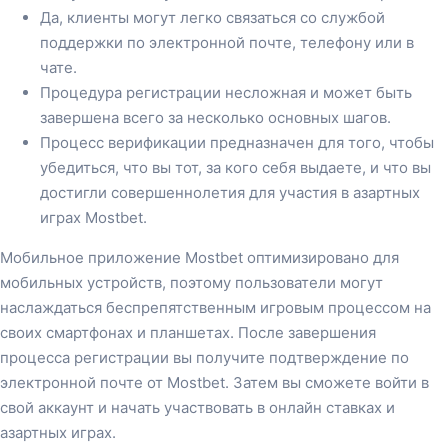
Да, клиенты могут легко связаться со службой
поддержки по электронной почте, телефону или в
чате.
Процедура регистрации несложная и может быть
завершена всего за несколько основных шагов.
Процесс верификации предназначен для того, чтобы
убедиться, что вы тот, за кого себя выдаете, и что вы
достигли совершеннолетия для участия в азартных
играх Mostbet.
Мобильное приложение Mostbet оптимизировано для
мобильных устройств, поэтому пользователи могут
наслаждаться беспрепятственным игровым процессом на
своих смартфонах и планшетах. После завершения
процесса регистрации вы получите подтверждение по
электронной почте от Mostbet. Затем вы сможете войти в
свой аккаунт и начать участвовать в онлайн ставках и
азартных играх.