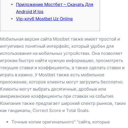
Приложение Мостбет – Скачать Для
Android И Ios
Vip-клуб Mostbet Uz Online
Мобильная версия сайта Mostbet также имеет простой и
интуитивно понятный интерфейс, который удобен для
использования на мобильных устройствах. Она позволяет
игрокам быстро найти нужную информацию, просмотреть
текущие ставки и коэффициенты, а также сделать ставки и
играть в казино. У Mostbet также есть мобильное
приложение, которое клиенты могут загрузить бесплатно.
Клиенты могут выбрать десятичные, дробные или
американские коэффициенты при ставках на события.
Компания также предлагает широкий спектр рынков, таких
как гандикапы, Correct Score и Total Goals.
Точные копии оригинального” “сайта, которые