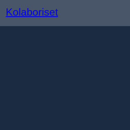
Skip
Kolaboriset
to
content