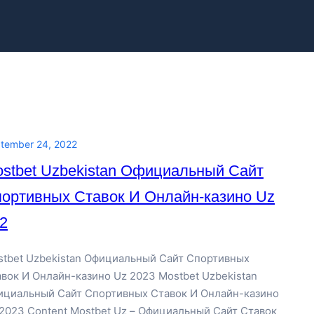
tember 24, 2022
stbet Uzbekistan Официальный Сайт
ортивных Ставок И Онлайн-казино Uz
2
tbet Uzbekistan Официальный Сайт Спортивных
вок И Онлайн-казино Uz 2023 Mostbet Uzbekistan
ициальный Сайт Спортивных Ставок И Онлайн-казино
2023 Content Mostbet Uz – Официальный Сайт Ставок