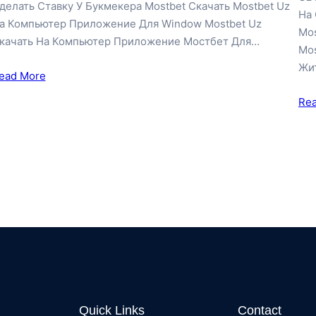
делать Ставку У Букмекера Mostbet Скачать Mostbet Uz
На 
а Компьютер Приложение Для Window Mostbet Uz
Mos
качать На Компьютер Приложение Мостбет Для…
Mos
Жи
ead More
Re
Quick Links
Contact